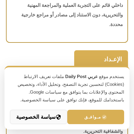
داخلي قائم على التجربة العملية والمراجعة المهنية
والتحريرية، دون الاستناد إلى مصادر أو مراجع خارجية
محددة.
الإعـداد
والتـدقـيـق
يستخدم موقع
عربي Daily Post
ملفات تعريف الارتباط
(Cookies) لتحسين تجربة التصفح، وتحليل الأداء، وتخصيص
المحتوى والإعلانات بما يتوافق مع سياسات Google.
باستخدامك للموقع، فإنك توافق على سياسة الخصوصية.
تم إعداد هذا المقال بواسطة
فريق عربي Daily Post
وفق
منهجية تحريرية تشمل الصياغة والمراجعة والتدقيق، بهدف
سياسة الخصوصية
مـوافـق
ضمان دقة المحتوى واتساقه، وبما يراعي المعايير المهنية
والشفافية التحريرية.