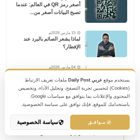
أصغر رمز QR في العالم: عندما
تصبح البيانات أصغر من...
15 مارس 2026م
لماذا يشعر الصائم بالبرد عند
الإفطار؟
04 مارس 2026م
كيف تنقل ذاكرتك من ChatGPT
يستخدم موقع
عربي Daily Post
ملفات تعريف الارتباط
إلى Claude خطوة بخطوة
(Cookies) لتحسين تجربة التصفح، وتحليل الأداء، وتخصيص
المحتوى والإعلانات بما يتوافق مع سياسات Google.
باستخدامك للموقع، فإنك توافق على سياسة الخصوصية.
أكثر ما قرأه روّاد الموقع
سياسة الخصوصية
مـوافـق
25 يوليو 2025م
حذف حساب تيليجرام نهائياً بثلاث خطوات فقط