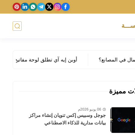
ســـة
أوبن إيه آي تطلق لوحة مفاتيح بـ 230$ خاصة لـ كودكس
ات مميزة
06 يونيو 2026م
جوجل وسبيس إكس تنويان إنشاء مراكز
بيانات مدارية للذكاء الاصطناعي