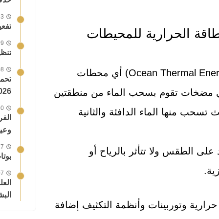
13 أبريل
تفع
طاقة الحرارية للمحيطات
09 نوفمبر
تنظيف القرص c
08 يونيو
وهي اختصار لـ (Ocean Thermal Energy Conversion) أي محطات
ي مضخات تقوم بسحب الماء من منطقتين
026!
10 أبريل
ة يبلغ عمقها من 0 إلى 50 متر حيث تسحب منها الماء الدافئة والثانية
وعيو
17 فبراير
اقة مستمرة على مدار 24 لا تعتمد على الطقس ولا تتأثر بالرياح أو
بوتا
ية.
07 يوليو
البش
رارية وتوربينات وأنظمة التكثيف إضافة