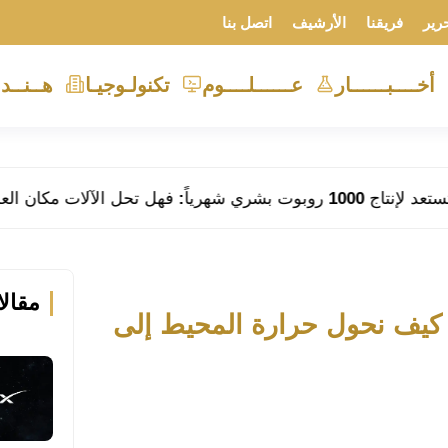
رير
فريقنا
الأرشيف
اتصل بنا
أخــــبــــــار
عــــــلــــوم
تكنولـوجيـا
هــنــد
مقال
قة الحرارية للمحيطات (OTEC): كيف نحول حرارة المحيط إلى