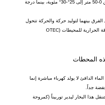
فتصل درجة حرارة سطح المحيطات على عمق من 0-50 متر إلى 25°-30° مئوية، بينما درجة
 الفرق بينهما لتوليد حركة والحركة تتحول
الحرارية للمحيطات (OTEC
ذه المحطات
لماء الدافئ لا يولد كهرباء مباشرة إنما
ضة جداً.
قل هذا البخار ليدير توربيناً (كمروحة