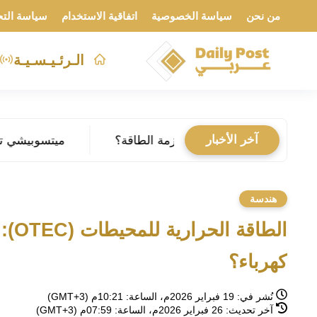
من نحن
سياسة الخصوصية
اتفاقية الاستخدام
سياسة التح
الـرئـيـسـيـة
آخر الأخبار
إنشاء فهل يحل أزمة الطاقة؟
ميتسوبيشي تستعد لإنتاج 1000 روبوت بشري شهرياً: فهل تحل الآلات مكان العمال في المصانع؟
هندسة
الطا
كهرباء؟
نُشر في:
19 فبراير 2026م، الساعة: 10:21م (GMT+3)
آخر تحديث:
26 فبراير 2026م، الساعة: 07:59م (GMT+3)