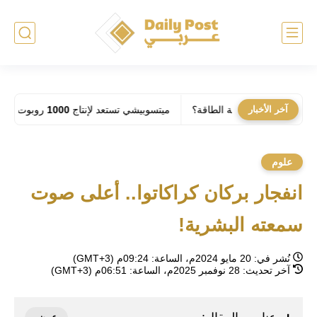
آخر الأخبار
ء فهل يحل أزمة الطاقة؟
ميتسوبيشي تستعد لإنتاج 1000 روبوت بشري شهرياً: فهل تحل الآلات مكان العمال في المصانع؟
علوم
انفجار بركان كراكاتوا.. أعلى صوت
سمعته البشرية!
نُشر في:
20 مايو 2024م، الساعة: 09:24م (GMT+3)
آخر تحديث:
28 نوفمبر 2025م، الساعة: 06:51م (GMT+3)