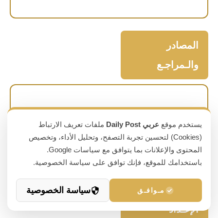
المصادر
والـمراجـع
تم الاعتماد في كتابة هذا المقال على المصادر التالية:
يستخدم موقع
عربي Daily Post
ملفات تعريف الارتباط
•
مقال منشور بتاريخ 2021/09/09م في موقع Enerpac.
(Cookies) لتحسين تجربة التصفح، وتحليل الأداء، وتخصيص
•
المحتوى والإعلانات بما يتوافق مع سياسات Google.
مقال منشور على موقع Britannica.
باستخدامك للموقع، فإنك توافق على سياسة الخصوصية.
سياسة الخصوصية
مـوافـق
الإعـداد