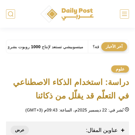
 أزمة الطاقة؟
آخر الأخبار
ميتسوبيشي تستعد لإنتاج 1000 روبوت بشري شهرياً: فهل تحل الآلات مكان العمال في المصانع؟
علوم
دراسة: استخدام الذكاء الاصطناعي
في التعلّم قد يقلّل من ذكائنا
نُشر في:
22 ديسمبر 2025م، الساعة: 09:43م (GMT+3)
عناوين المقال: