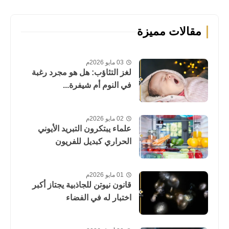
مقالات مميزة
03 مايو 2026م
لغز التثاؤب: هل هو مجرد رغبة
في النوم أم شيفرة...
02 مايو 2026م
علماء يبتكرون التبريد الأيوني
الحراري كبديل للفريون
01 مايو 2026م
قانون نيوتن للجاذبية يجتاز أكبر
اختبار له في الفضاء