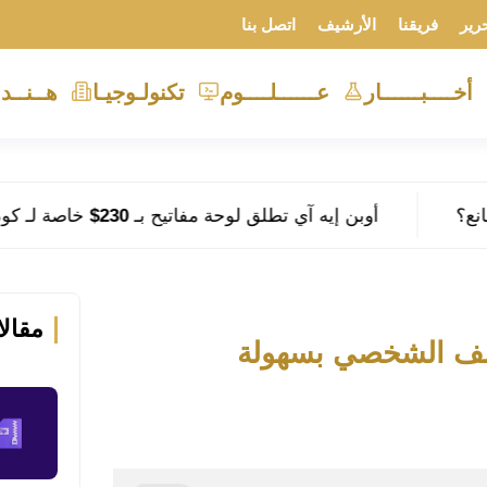
رير
فريقنا
الأرشيف
اتصل بنا
أخــــبــــــار
عــــــلــــوم
تكنولـوجيـا
هــنــد
أوبن إيه آي تطلق لوحة مفاتيح بـ 230$ خاصة لـ كودكس
مقال
ملف الشخصي بسهولة