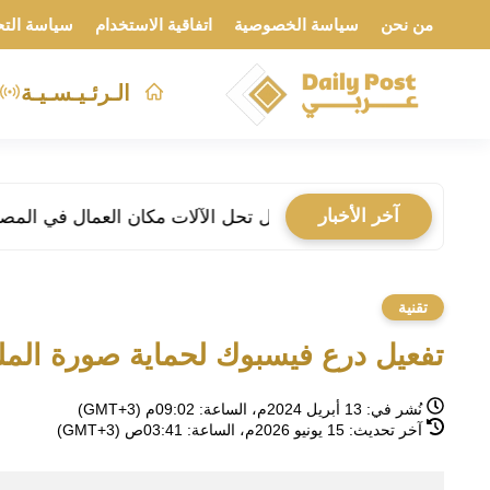
من نحن
سياسة الخصوصية
اتفاقية الاستخدام
سياسة التح
الـرئـيـسـيـة
آخر الأخبار
تقنية
تفعيل درع فيسبوك لحماية صورة ال
نُشر في:
13 أبريل 2024م، الساعة: 09:02م (GMT+3)
آخر تحديث:
15 يونيو 2026م، الساعة: 03:41ص (GMT+3)