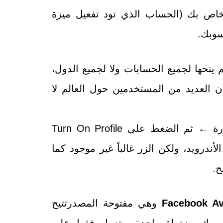
اص بك (الحساب الذي تود تفعيل ميزة
سوبك.
يتحها لجميع الحسابات ولا لجميع الدول،
ن العديد من المستخدمين حول العالم لا
الطريقة اليدوية الأصلية هي (الضغط على الصورة ← ثم الضغط على Turn On Profile
طبيق الأندرويد، ولكن الزر غالباً غير موجود كما
ح.
وهي مفتوحة المصدرتتيح
يسبوك بضغطة واحدة، وتعمل فقط على