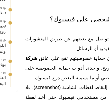
09 نوفمبر
تنظيف القرص c
لشخصي على فيسبوك؟
08 يونيو
026!
لتواصل مع بعضهم عن طريق المنشورات
10 أبريل
ديو أو الرسائل.
وعيو
ن حماية خصوصيتهم تقع على عاتق
شركة
17 فبراير
بوتا
يح، وإحدى أدوات حماية الخصوصية على
07 يوليو
ي أو ما يسميه البعض درع فيسبوك.
البش
درع الحماية هذا مهمته حماية ملف المستخدم من إلتقاط لقطات الشاشة (screenshot)، فلا
 من مستخدمي فيسبوك حتى أخذ لقطة