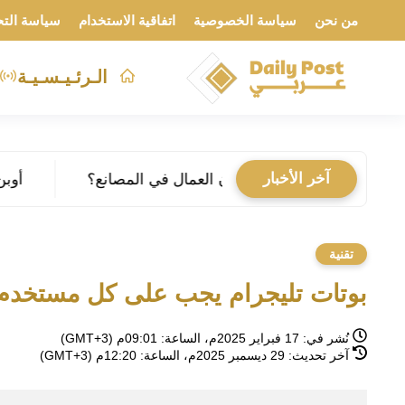
من نحن
سياسة الخصوصية
اتفاقية الاستخدام
سياسة التح
الـرئـيـسـيـة
آخر الأخبار
أوبن إيه آي تطلق لوحة 
تقنية
بوتات تليجرام يجب على كل مستخدم 
نُشر في:
17 فبراير 2025م، الساعة: 09:01م (GMT+3)
آخر تحديث:
29 ديسمبر 2025م، الساعة: 12:20م (GMT+3)