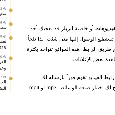
13 أبريل
تفع
09 نوفمبر
تنظيف القرص c
فيديوهات
أو خاصية
الريلز
قد يعجبك أحد
08 يونيو
ستطيع الوصول إليها متى شئت. لذا تلجأ
026!
 طريق الرابط. هذه المواقع تتواجد بكثرة
10 أبريل
هدة بعض الإعلانات.
وعيو
ابط الفيديو تقوم فوراً بارساله لك
07 يوليو
كفيديو لتنزيله على هاتفك. وأكثر من ذلك فإنها تتيح لك اختيار صيغة الوسائط، mp3 أو mp4.
البش