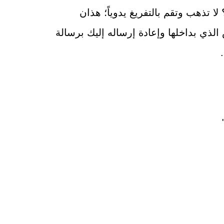
يك نص على شكل صورة وتود تفريغه إلى Text؟ لا تذهب وتقم بالتفريغ يدوياً؛ هذان
الذي بداخلها وإعادة إرساله إليك برسالة