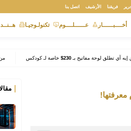
رير
فريقنا
الأرشيف
اتصل بنا
أخــــبــــــار
عــــــلــــوم
تكنولـوجيـا
هــنــد
مفاتيح بـ 230$ خاصة لـ كودكس
من سيفوز بكأس العالم 2026؟ الذكا
مقال
معرفتها!