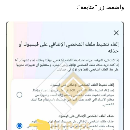
واضغط زر "متابعة":