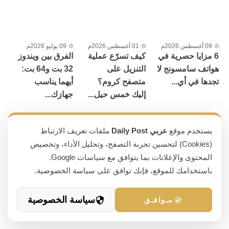
09 أغسطس 2026م
01 أغسطس 2026م
09 يوليو 2026م
6 مزايا حصرية في
كيف تسرّع عملية
الفرق بين ويندوز
هواتف سامسونج لا
التنزيل على
32 بت و64 بت:
تجدها في أي...
متصفح كروم؟
أيهما يناسب
إليك خمس حيل...
جهازك...
يستخدم موقع
عربي Daily Post
ملفات تعريف الارتباط
(Cookies) لتحسين تجربة التصفح، وتحليل الأداء، وتخصيص
06 يوليو 2026م
المحتوى والإعلانات بما يتوافق مع سياسات Google.
كيف تحمي حساب
باستخدامك للموقع، فإنك توافق على سياسة الخصوصية.
الفيسبوك من
الاختراق بأحدث
الطرق
سياسة الخصوصية
مـوافـق