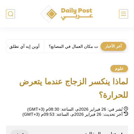
آخر الأخبار
أوبن إيه آي تطلق لوحة مفاتيح بـ 230$ خاصة لـ كود
علوم
لماذا ينكسر الزجاج عندما يتعرض
للحرارة؟
نُشر في:
26 فبراير 2026م، الساعة: 08:30م (GMT+3)
آخر تحديث:
26 فبراير 2026م، الساعة: 09:53م (GMT+3)