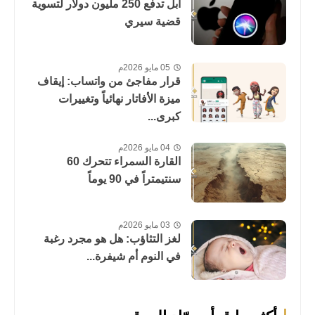
آبل تدفع 250 مليون دولار لتسوية
قضية سيري
05 مايو 2026م
قرار مفاجئ من واتساب: إيقاف
ميزة الأفاتار نهائياً وتغييرات
كبرى...
04 مايو 2026م
القارة السمراء تتحرك 60
سنتيمتراً في 90 يوماً
03 مايو 2026م
لغز التثاؤب: هل هو مجرد رغبة
في النوم أم شيفرة...