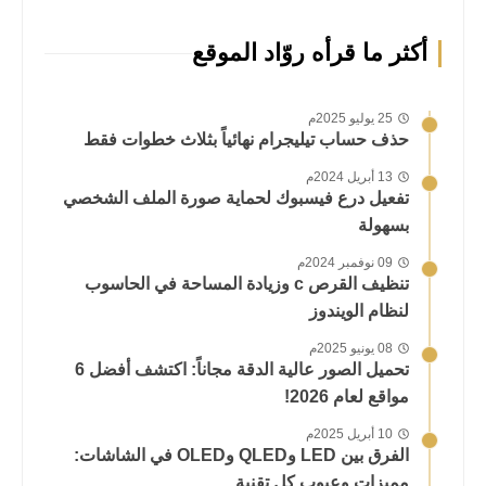
أكثر ما قرأه روّاد الموقع
25 يوليو 2025م
حذف حساب تيليجرام نهائياً بثلاث خطوات فقط
13 أبريل 2024م
تفعيل درع فيسبوك لحماية صورة الملف الشخصي
بسهولة
09 نوفمبر 2024م
تنظيف القرص c وزيادة المساحة في الحاسوب
لنظام الويندوز
08 يونيو 2025م
تحميل الصور عالية الدقة مجاناً: اكتشف أفضل 6
مواقع لعام 2026!
10 أبريل 2025م
الفرق بين LED وQLED وOLED في الشاشات:
مميزات وعيوب كل تقنية