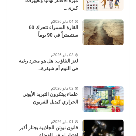
ميزة الأفاتار نهائياً وتغييرات
كبرى...
04 مايو 2026م
القارة السمراء تتحرك 60
سنتيمتراً في 90 يوماً
03 مايو 2026م
لغز التثاؤب: هل هو مجرد رغبة
في النوم أم شيفرة...
02 مايو 2026م
علماء يبتكرون التبريد الأيوني
الحراري كبديل للفريون
01 مايو 2026م
قانون نيوتن للجاذبية يجتاز أكبر
اختبار له في الفضاء